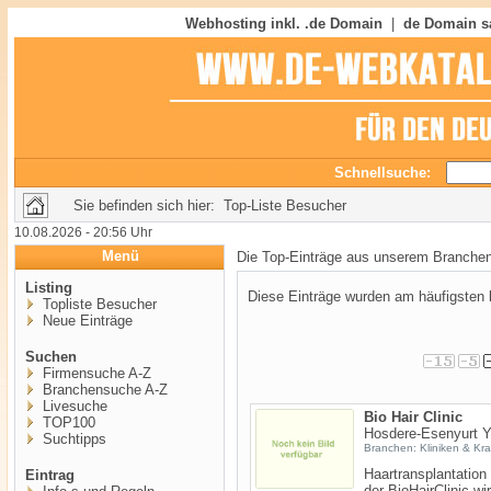
Webhosting inkl. .de Domain
|
de Domain s
Schnellsuche:
Sie befinden sich hier: Top-Liste Besucher
10.08.2026 - 20:56 Uhr
Menü
Die Top-Einträge aus unserem Branche
Listing
Diese Einträge wurden am häufigste
Topliste Besucher
Neue Einträge
Suchen
Firmensuche A-Z
Branchensuche A-Z
Livesuche
Bio Hair Clinic
TOP100
Hosdere-Esenyurt Yo
Suchtipps
Branchen: Kliniken & Kr
Haartransplantation
Eintrag
der BioHairClinic w