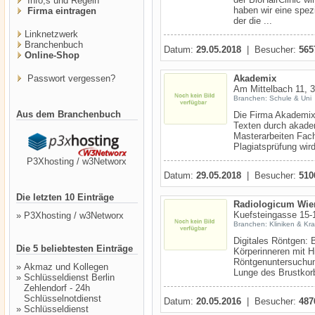
Info,s und Regeln
haben wir eine spezi
Firma eintragen
der die ...
Linknetzwerk
Branchenbuch
Datum:
29.05.2018
| Besucher:
565
Online-Shop
Passwort vergessen?
Akademix
Am Mittelbach 11, 
Branchen: Schule & Uni
Aus dem Branchenbuch
Die Firma Akademix 
Texten durch akade
Masterarbeiten Fach
Plagiatsprüfung wird
P3Xhosting / w3Networx
Datum:
29.05.2018
| Besucher:
510
Die letzten 10 Einträge
Radiologicum Wie
Kuefsteingasse 15-
»
P3Xhosting / w3Networx
Branchen: Kliniken & Kr
Digitales Röntgen:
Die 5 beliebtesten Einträge
Körperinneren mit H
Röntgenuntersuchun
»
Akmaz und Kollegen
Lunge des Brustkorb
»
Schlüsseldienst Berlin
Zehlendorf - 24h
Schlüsselnotdienst
Datum:
20.05.2016
| Besucher:
487
»
Schlüsseldienst