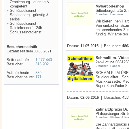
Oranienburg - günstig &
kompetent
Mybarcodeshop
»
Schlüsseldienst
Silberbergstraße 2,
Schöneberg - günstig &
Branchen: Hardware
seriös
Wir bieten Ihen Ha
»
Schlüsseldienst
Von einfachen Scann
Reinickendorf - 24h
entsprechendes Zub
Schlüsselnotdienst
fündig. Wir arbeiten 
Datum:
11.05.2015
| Besucher:
486
Besucherstatistik
Gezählt seit dem 08.08.2021
Schmalfilm- Video-
Seitenaufrufe:
1.277.440
24h-Hotline 035125
Besucher:
313.902
Branchen: Handel
Aufrufe heute:
339
SCHMALFILM-ÜBERS
Besucher heute:
171
Studioqualität ! Sch
Musikkassette: Medi
Super 8 und/oder 8 
Datum:
02.06.2016
| Besucher:
455
Zahnarztpraxis Dr.
Philippsburger Str.
Branchen: Kliniken & Kr
Die Zahnarztpraxis 
Bruchsal St. Leon-