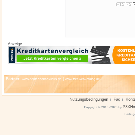
Anzeige
Partner:
|
www.deutschebacklinks.de
www.freewebkatalog.de
Nutzungsbedingungen
Faq
Kont
|
|
P3XHo
Copyright © 2013 -2026 by
Seite g