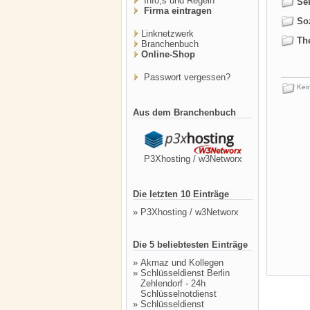
Info,s und Regeln
Sek
Firma eintragen
Soz
Linknetzwerk
Th
Branchenbuch
Online-Shop
Passwort vergessen?
Kein
Aus dem Branchenbuch
P3Xhosting / w3Networx
Die letzten 10 Einträge
»
P3Xhosting / w3Networx
Die 5 beliebtesten Einträge
»
Akmaz und Kollegen
»
Schlüsseldienst Berlin
Zehlendorf - 24h
Schlüsselnotdienst
»
Schlüsseldienst