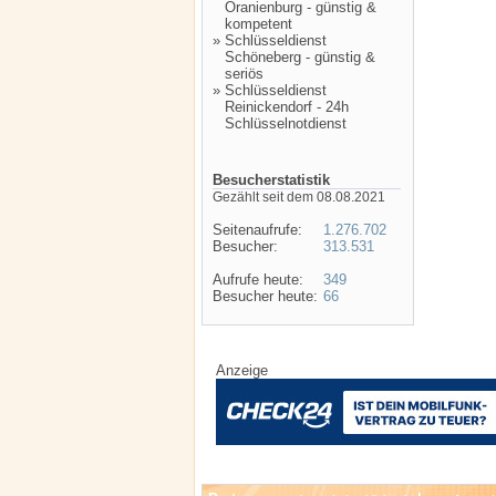
Oranienburg - günstig &
kompetent
»
Schlüsseldienst
Schöneberg - günstig &
seriös
»
Schlüsseldienst
Reinickendorf - 24h
Schlüsselnotdienst
Besucherstatistik
Gezählt seit dem 08.08.2021
Seitenaufrufe:
1.276.702
Besucher:
313.531
Aufrufe heute:
349
Besucher heute:
66
Anzeige