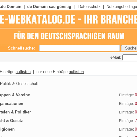
 .de Domain
|
de Domain sau günstig
|
Datenschutz
|
Nutzungsbeding
Schnellsuche:
eMail:
 Einträge
auflisten
| nur neue Einträge
auflisten
olitik & Gesellschaft
ppen & Vereine
0
Einträge:
anisationen
0
Einträge:
teien & Politiker
0
Einträge:
ht & Gesetz
7
Einträge:
igionen
0
Einträge: