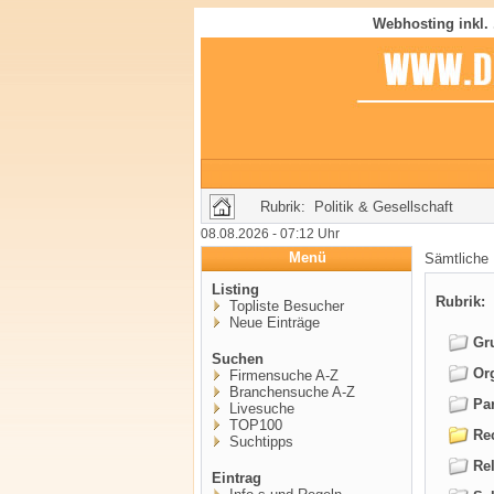
Webhosting inkl.
Rubrik: Politik & Gesellschaft
08.08.2026 - 07:12 Uhr
Menü
Sämtliche
Listing
Rubrik:
P
Topliste Besucher
Neue Einträge
Gru
Suchen
Org
Firmensuche A-Z
Branchensuche A-Z
Par
Livesuche
TOP100
Rec
Suchtipps
Rel
Eintrag