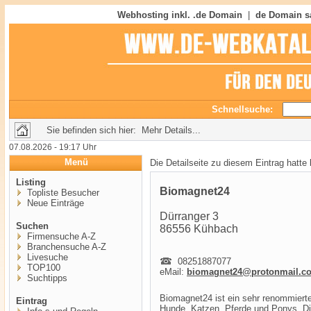
Webhosting inkl. .de Domain
|
de Domain s
Schnellsuche:
Sie befinden sich hier: Mehr Details...
07.08.2026 - 19:17 Uhr
Menü
Die Detailseite zu diesem Eintrag hatte
Listing
Biomagnet24
Topliste Besucher
Neue Einträge
Dürranger 3
Suchen
86556 Kühbach
Firmensuche A-Z
Branchensuche A-Z
Livesuche
08251887077
TOP100
eMail:
biomagnet24@protonmail.c
Suchtipps
Biomagnet24 ist ein sehr renommierte
Eintrag
Hunde, Katzen, Pferde und Ponys. Die