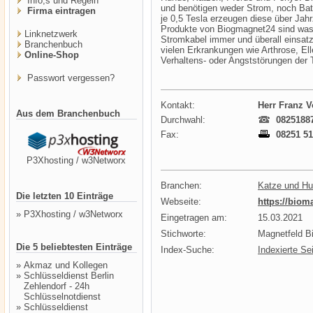
Info,s und Regeln
und benötigen weder Strom, noch Bat
Firma eintragen
je 0,5 Tesla erzeugen diese über Jah
Produkte von Biogmagnet24 sind wasse
Linknetzwerk
Stromkabel immer und überall einsatzb
Branchenbuch
vielen Erkrankungen wie Arthrose, E
Online-Shop
Verhaltens- oder Angststörungen der T
Passwort vergessen?
Kontakt:
Herr Franz V
Aus dem Branchenbuch
Durchwahl:
0825188
Fax:
08251 51
P3Xhosting / w3Networx
Branchen:
Katze und H
Die letzten 10 Einträge
Webseite:
https://biom
»
P3Xhosting / w3Networx
Eingetragen am:
15.03.2021
Stichworte:
Magnetfeld B
Die 5 beliebtesten Einträge
Index-Suche:
Indexierte Se
»
Akmaz und Kollegen
»
Schlüsseldienst Berlin
Zehlendorf - 24h
Schlüsselnotdienst
»
Schlüsseldienst