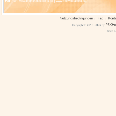
Partner:
|
www.deutschebacklinks.de
www.freewebkatalog.de
Nutzungsbedingungen
Faq
Kont
|
|
P3XHo
Copyright © 2013 -2026 by
Seite g