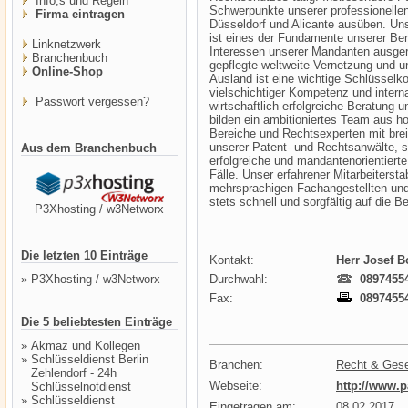
Info,s und Regeln
Schwerpunkte unserer professionellen
Firma eintragen
Düsseldorf und Alicante ausüben. Un
ist eines der Fundamente unserer Bera
Linknetzwerk
Interessen unserer Mandanten ausgeri
Branchenbuch
gepflegte weltweite Vernetzung und u
Online-Shop
Ausland ist eine wichtige Schlüssel
vielschichtiger Kompetenz und intern
Passwort vergessen?
wirtschaftlich erfolgreiche Beratung
bilden ein ambitioniertes Team aus ho
Bereiche und Rechtsexperten mit bre
unserer Patent- und Rechtsanwälte, s
Aus dem Branchenbuch
erfolgreiche und mandantenorientiert
Fälle. Unser erfahrener Mitarbeiterst
mehrsprachigen Fachangestellten und S
stets schnell und sorgfältig auf die
P3Xhosting / w3Networx
Die letzten 10 Einträge
Kontakt:
Herr Josef B
»
P3Xhosting / w3Networx
Durchwahl:
0897455
Fax:
0897455
Die 5 beliebtesten Einträge
»
Akmaz und Kollegen
»
Schlüsseldienst Berlin
Branchen:
Recht & Ges
Zehlendorf - 24h
Webseite:
http://www.p
Schlüsselnotdienst
»
Schlüsseldienst
Eingetragen am:
08.02.2017