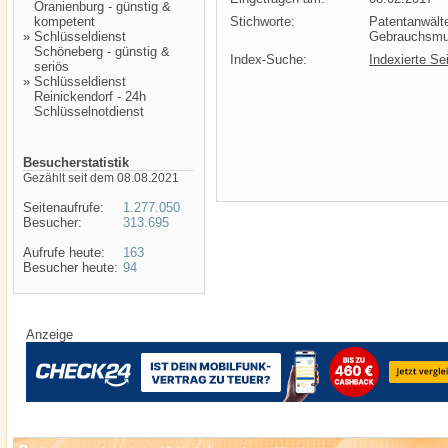
Oranienburg - günstig &
kompetent
Stichworte:
Patentanwält
»
Schlüsseldienst
Gebrauchsmu
Schöneberg - günstig &
Index-Suche:
Indexierte Se
seriös
»
Schlüsseldienst
Reinickendorf - 24h
Schlüsselnotdienst
Besucherstatistik
Gezählt seit dem 08.08.2021
Seitenaufrufe:
1.277.050
Besucher:
313.695
Aufrufe heute:
163
Besucher heute:
94
Anzeige