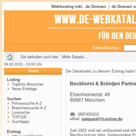
Webhosting inkl. .de Domain
|
de Domain s
Schnellsuche:
Sie befinden sich hier: Mehr Details...
09.08.2026 - 19:00 Uhr
Menü
Die Detailseite zu diesem Eintrag hatte
Listing
Bockhorni & Brüntjen Partn
Topliste Besucher
Neue Einträge
Elsenheimerstr. 49
Suchen
80687 München
Firmensuche A-Z
Branchensuche A-Z
Livesuche
0897455410
TOP100
eMail:
patguard@t-online.de
Suchtipps
Seit 1923 sind wir umfassend und erf
Eintrag
Rechtschutzes tätig. Insbesondere P