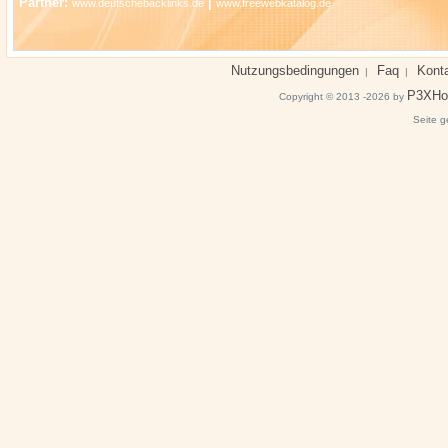
Partner:
|
www.deutschebacklinks.de
www.freewebkatalog.de
Nutzungsbedingungen
Faq
Kont
|
|
P3XHo
Copyright © 2013 -2026 by
Seite g