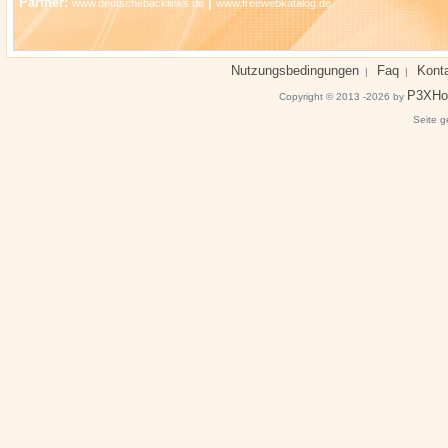
Partner:
|
www.deutschebacklinks.de
www.freewebkatalog.de
Nutzungsbedingungen
Faq
Kont
|
|
P3XHo
Copyright © 2013 -2026 by
Seite g