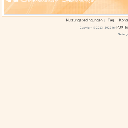
Partner:
|
www.deutschebacklinks.de
www.freewebkatalog.de
Nutzungsbedingungen
Faq
Kont
|
|
P3XHo
Copyright © 2013 -2026 by
Seite g