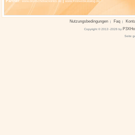
Partner:
|
www.deutschebacklinks.de
www.freewebkatalog.de
Nutzungsbedingungen
Faq
Kont
|
|
P3XHo
Copyright © 2013 -2026 by
Seite g